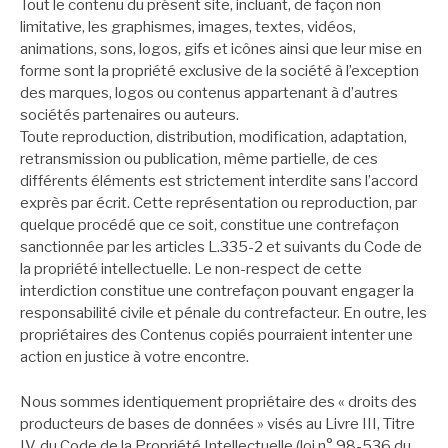
Tout le contenu du présent site, incluant, de façon non
limitative, les graphismes, images, textes, vidéos,
animations, sons, logos, gifs et icônes ainsi que leur mise en
forme sont la propriété exclusive de la société à l’exception
des marques, logos ou contenus appartenant à d’autres
sociétés partenaires ou auteurs.
Toute reproduction, distribution, modification, adaptation,
retransmission ou publication, même partielle, de ces
différents éléments est strictement interdite sans l’accord
exprès par écrit. Cette représentation ou reproduction, par
quelque procédé que ce soit, constitue une contrefaçon
sanctionnée par les articles L.335-2 et suivants du Code de
la propriété intellectuelle. Le non-respect de cette
interdiction constitue une contrefaçon pouvant engager la
responsabilité civile et pénale du contrefacteur. En outre, les
propriétaires des Contenus copiés pourraient intenter une
action en justice à votre encontre.
Nous sommes identiquement propriétaire des « droits des
producteurs de bases de données » visés au Livre III, Titre
IV, du Code de la Propriété Intellectuelle (loi n° 98-536 du